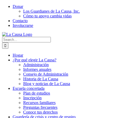
Skip
Donar
to
Los Guardianes de La Causa, Inc.
content
Cómo tu apoyo cambia vidas
Contacto
Involucrarse
Search
for:
Hogar
¿Por qué elegir La Causa?
Administración
Informes anuales
Consejo de Administración
Historia de La Causa
Blog y noticias de La Causa
Escuela concertada
Plan de estudios
Inscripción
Recursos familiares
Preguntas frecuentes
Conoce tus derechos
Guardería de crisis y centro de respiro