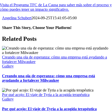
Visita el Programa TFC de La Causa para saber más sobre el proceso y
cómo puedes tener un impacto significativo.
Angelina Schubert
2024-09-25T15:41:05-05:00
Share This Story, Choose Your Platform!
Facebook
X
Reddit
LinkedIn
WhatsApp
Tumblr
Pinterest
Vk
Xing
Email
Related Posts
Creando una ola de esperanza: cómo una empresa está ayudando a
fortalecer Milwaukee
Gallery
Creando una ola de esperanza: cómo una empresa está
ayudando a fortalecer Milwaukee
Por qué acojo: El viaje de Tyria a la acogida terapéutica
Gallery
Por qué acojo: El viaje de Tyria a la acogida terapéutica