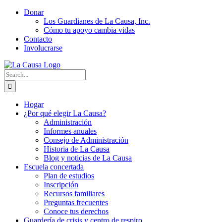
Skip
Donar
to
Los Guardianes de La Causa, Inc.
content
Cómo tu apoyo cambia vidas
Contacto
Involucrarse
Search
for:
Hogar
¿Por qué elegir La Causa?
Administración
Informes anuales
Consejo de Administración
Historia de La Causa
Blog y noticias de La Causa
Escuela concertada
Plan de estudios
Inscripción
Recursos familiares
Preguntas frecuentes
Conoce tus derechos
Guardería de crisis y centro de respiro