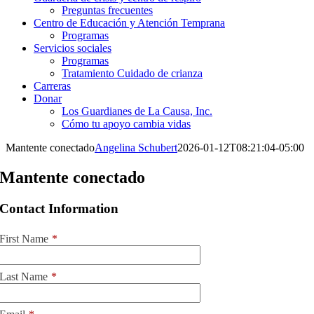
Preguntas frecuentes
Centro de Educación y Atención Temprana
Programas
Servicios sociales
Programas
Tratamiento Cuidado de crianza
Carreras
Donar
Los Guardianes de La Causa, Inc.
Cómo tu apoyo cambia vidas
Mantente conectado
Angelina Schubert
2026-01-12T08:21:04-05:00
Mantente conectado
Contact Information
First Name
*
Last Name
*