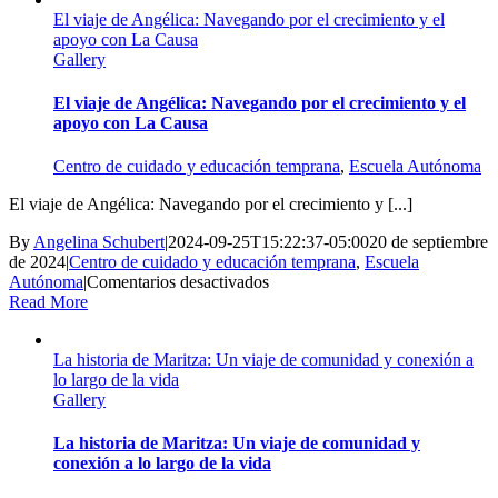
de
El viaje de Angélica: Navegando por el crecimiento y el
La
apoyo con La Causa
Causa
Gallery
a
líder
de
El viaje de Angélica: Navegando por el crecimiento y el
la
apoyo con La Causa
comunidad:
La
Centro de cuidado y educación temprana
,
Escuela Autónoma
historia
de
El viaje de Angélica: Navegando por el crecimiento y [...]
amor
y
By
Angelina Schubert
|
2024-09-25T15:22:37-05:00
20 de septiembre
entrega
de 2024
|
Centro de cuidado y educación temprana
,
Escuela
de
en
Autónoma
|
Comentarios desactivados
Zuly
El
Read More
Gómez
viaje
de
La historia de Maritza: Un viaje de comunidad y conexión a
Angélica:
lo largo de la vida
Navegando
Gallery
por
el
crecimiento
La historia de Maritza: Un viaje de comunidad y
y
conexión a lo largo de la vida
el