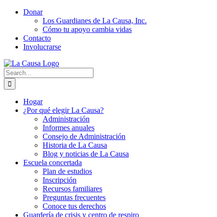
Skip
Donar
to
Los Guardianes de La Causa, Inc.
content
Cómo tu apoyo cambia vidas
Contacto
Involucrarse
Search
for:
Hogar
¿Por qué elegir La Causa?
Administración
Informes anuales
Consejo de Administración
Historia de La Causa
Blog y noticias de La Causa
Escuela concertada
Plan de estudios
Inscripción
Recursos familiares
Preguntas frecuentes
Conoce tus derechos
Guardería de crisis y centro de respiro