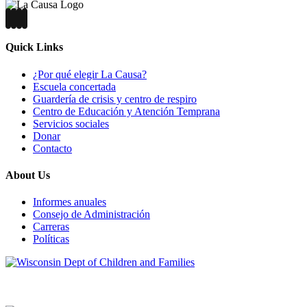
bilingüe
de
servicio
completo
Quick Links
para
edades
¿Por qué elegir La Causa?
de
Escuela concertada
4
Guardería de crisis y centro de respiro
semanas
Centro de Educación y Atención Temprana
a
Servicios sociales
12
Donar
años
Contacto
en
Milwaukee
About Us
|
La
Causa,
Informes anuales
Inc.
Consejo de Administración
Carreras
Políticas