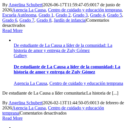
By
Angelina Schubert
|
2026-06-17T11:59:47-05:00
17 de junio de
2026
|
Agencia La Causa
,
Centro de cuidado y educación temprana
,
Escuela Autónoma
,
Grado 1
,
Grado 2
,
Grado 3
,
Grado 4
,
Grado 5
,
Grado 6
,
Grado 7
,
Grado 8
,
Jardín de infancia
|
Comentarios
en
desactivados
Desde
Read More
los
primeros
De estudiante de La Causa a líder de la comunidad: La
pasos
historia de amor y entrega de Zuly Gómez
hasta
Gallery
la
graduación:
el
De estudiante de La Causa a líder de la comunidad: La
recorrido
historia de amor y entrega de Zuly Gómez
de
Alex
Agencia La Causa
,
Centro de cuidado y educación temprana
en
La
De estudiante de La Causa a líder comunitaria:La historia de [...]
Causa
By
Angelina Schubert
|
2026-02-13T11:44:50-05:00
13 de febrero de
2026
|
Agencia La Causa
,
Centro de cuidado y educación
en
temprana
|
Comentarios desactivados
De
Read More
estudiante