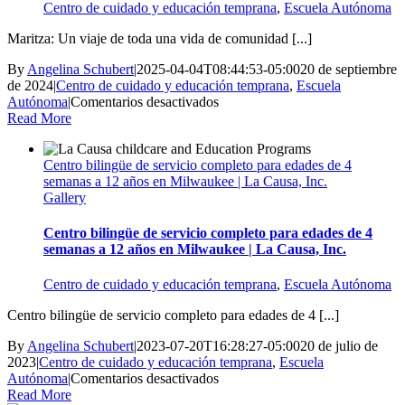
apoyo
Centro de cuidado y educación temprana
,
Escuela Autónoma
con
La
Maritza: Un viaje de toda una vida de comunidad [...]
Causa
By
Angelina Schubert
|
2025-04-04T08:44:53-05:00
20 de septiembre
de 2024
|
Centro de cuidado y educación temprana
,
Escuela
en
Autónoma
|
Comentarios desactivados
La
Read More
historia
de
Centro bilingüe de servicio completo para edades de 4
Maritza:
semanas a 12 años en Milwaukee | La Causa, Inc.
Un
Gallery
viaje
de
comunidad
Centro bilingüe de servicio completo para edades de 4
y
semanas a 12 años en Milwaukee | La Causa, Inc.
conexión
a
Centro de cuidado y educación temprana
,
Escuela Autónoma
lo
largo
Centro bilingüe de servicio completo para edades de 4 [...]
de
la
By
Angelina Schubert
|
2023-07-20T16:28:27-05:00
20 de julio de
vida
2023
|
Centro de cuidado y educación temprana
,
Escuela
en
Autónoma
|
Comentarios desactivados
Centro
Read More