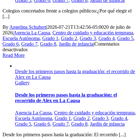
Grado 5
,
Grado 6
,
Grado 7
,
Grado 8
,
Jardín de infancia
Colegios concertados frente a colegios públicos:¿Por qué elegir el
[...]
By
Angelina Schubert
|
2026-07-21T13:42:56-05:00
20 de julio de
2026
|
Agencia La Causa
,
Centro de cuidado y educación temprana
,
Escuela Autónoma
,
Grado 1
,
Grado 2
,
Grado 3
,
Grado 4
,
Grado 5
,
Grado 6
,
Grado 7
,
Grado 8
,
Jardín de infancia
|
Comentarios
en
desactivados
Colegio
Read More
concertado
frente
Desde los primeros pasos hasta la graduación: el recorrido de
a
Alex en La Causa
colegio
Gallery
público:
¿por
qué
Desde los primeros pasos hasta la graduación: el
elegir
recorrido de Alex en La Causa
el
colegio
Agencia La Causa
,
Centro de cuidado y educación temprana
,
concertado
Escuela Autónoma
,
Grado 1
,
Grado 2
,
Grado 3
,
Grado 4
,
La
Grado 5
,
Grado 6
,
Grado 7
,
Grado 8
,
Jardín de infancia
Causa?
Desde los primeros pasos hasta la graduación: El recorrido [...]