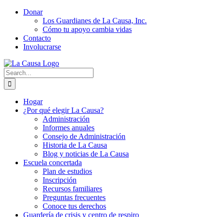
Skip
Donar
to
Los Guardianes de La Causa, Inc.
content
Cómo tu apoyo cambia vidas
Contacto
Involucrarse
Search
for:
Hogar
¿Por qué elegir La Causa?
Administración
Informes anuales
Consejo de Administración
Historia de La Causa
Blog y noticias de La Causa
Escuela concertada
Plan de estudios
Inscripción
Recursos familiares
Preguntas frecuentes
Conoce tus derechos
Guardería de crisis y centro de respiro