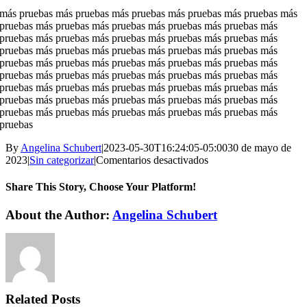
más pruebas más pruebas más pruebas más pruebas más pruebas más
pruebas más pruebas más pruebas más pruebas más pruebas más
pruebas más pruebas más pruebas más pruebas más pruebas más
pruebas más pruebas más pruebas más pruebas más pruebas más
pruebas más pruebas más pruebas más pruebas más pruebas más
pruebas más pruebas más pruebas más pruebas más pruebas más
pruebas más pruebas más pruebas más pruebas más pruebas más
pruebas más pruebas más pruebas más pruebas más pruebas más
pruebas más pruebas más pruebas más pruebas más pruebas más
pruebas
By
Angelina Schubert
|
2023-05-30T16:24:05-05:00
30 de mayo de
en
2023
|
Sin categorizar
|
Comentarios desactivados
prueba
4
Share This Story, Choose Your Platform!
Facebook
X
Reddit
LinkedIn
WhatsApp
Tumblr
Pinterest
Vk
Xing
Email
About the Author:
Angelina Schubert
Related Posts