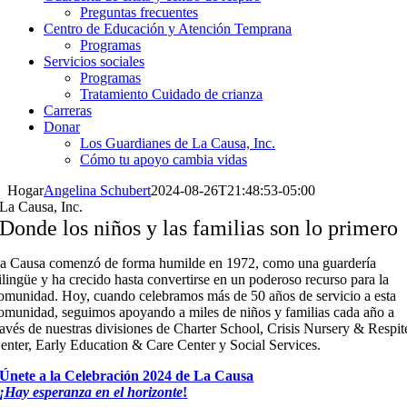
Preguntas frecuentes
Centro de Educación y Atención Temprana
Programas
Servicios sociales
Programas
Tratamiento Cuidado de crianza
Carreras
Donar
Los Guardianes de La Causa, Inc.
Cómo tu apoyo cambia vidas
Hogar
Angelina Schubert
2024-08-26T21:48:53-05:00
La Causa, Inc.
Donde los niños y las familias son lo primero
a Causa comenzó de forma humilde en 1972, como una guardería
ilingüe y ha crecido hasta convertirse en un poderoso recurso para la
omunidad. Hoy, cuando celebramos más de 50 años de servicio a esta
omunidad, seguimos apoyando a miles de niños y familias cada año a
ravés de nuestras
divisiones de Charter School, Crisis Nursery & Respit
enter, Early Education & Care Center y Social Services.
Únete a la Celebración 2024 de La Causa
¡Hay esperanza en el horizonte
!