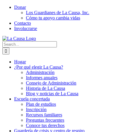
Skip
Donar
to
Los Guardianes de La Causa, Inc.
content
Cómo tu apoyo cambia vidas
Contacto
Involucrarse
Search
for:
Hogar
¿Por qué elegir La Causa?
Administración
Informes anuales
Consejo de Administración
Historia de La Causa
Blog y noticias de La Causa
Escuela concertada
Plan de estudios
Inscripción
Recursos familiares
Preguntas frecuentes
Conoce tus derechos
Guardería de crisis y centro de respiro