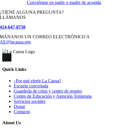
Conviértase en padre o madre de acogida
¿TIENE ALGUNA PREGUNTA?
LLÁMANOS
414-647-8750
MÁNANOS UN CORREO ELECTRÓNICO A
AE@lacausa.org
Quick Links
¿Por qué elegir La Causa?
Escuela concertada
Guardería de crisis y centro de respiro
Centro de Educación y Atención Temprana
Servicios sociales
Donar
Contacto
About Us