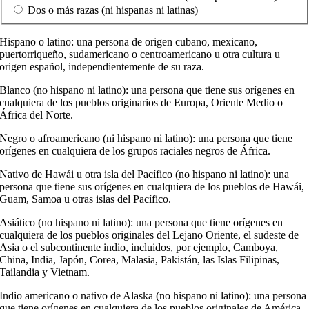
Dos o más razas (ni hispanas ni latinas)
Hispano o latino: una persona de origen cubano, mexicano,
puertorriqueño, sudamericano o centroamericano u otra cultura u
origen español, independientemente de su raza.
Blanco (no hispano ni latino): una persona que tiene sus orígenes en
cualquiera de los pueblos originarios de Europa, Oriente Medio o
África del Norte.
Negro o afroamericano (ni hispano ni latino): una persona que tiene
orígenes en cualquiera de los grupos raciales negros de África.
Nativo de Hawái u otra isla del Pacífico (no hispano ni latino): una
persona que tiene sus orígenes en cualquiera de los pueblos de Hawái,
Guam, Samoa u otras islas del Pacífico.
Asiático (no hispano ni latino): una persona que tiene orígenes en
cualquiera de los pueblos originales del Lejano Oriente, el sudeste de
Asia o el subcontinente indio, incluidos, por ejemplo, Camboya,
China, India, Japón, Corea, Malasia, Pakistán, las Islas Filipinas,
Tailandia y Vietnam.
Indio americano o nativo de Alaska (no hispano ni latino): una persona
que tiene orígenes en cualquiera de los pueblos originales de América