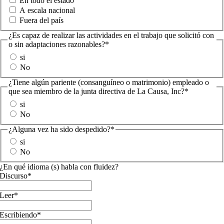
En todo el estado
A escala nacional
Fuera del país
¿Es capaz de realizar las actividades en el trabajo que solicitó con
o sin adaptaciones razonables?
*
si
No
¿Tiene algún pariente (consanguíneo o matrimonio) empleado o
que sea miembro de la junta directiva de La Causa, Inc?
*
si
No
¿Alguna vez ha sido despedido?
*
si
No
¿En qué idioma (s) habla con fluidez?
Discurso
*
Leer
*
Escribiendo
*