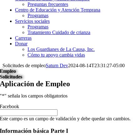
Preguntas frecuentes
Centro de Educación y Atención Temprana
Programas
Servicios sociales
Programas
Tratamiento Cuidado de crianza
Carreras
Donar
Los Guardianes de La Causa, Inc.
Cómo tu apoyo cambia vidas
Solicitudes de empleo
Saturn Dev
2024-08-14T23:31:27-05:00
Empleo
Solicitudes
Aplicación de Empleo
"
*
" señala los campos obligatorios
Facebook
Este campo es un campo de validación y debe quedar sin cambios.
Información básica Parte I