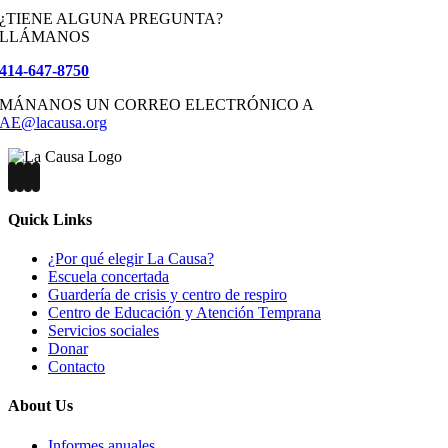
¿TIENE ALGUNA PREGUNTA?
LLÁMANOS
414-647-8750
MÁNANOS UN CORREO ELECTRÓNICO A
AE@lacausa.org
Quick Links
¿Por qué elegir La Causa?
Escuela concertada
Guardería de crisis y centro de respiro
Centro de Educación y Atención Temprana
Servicios sociales
Donar
Contacto
About Us
Informes anuales