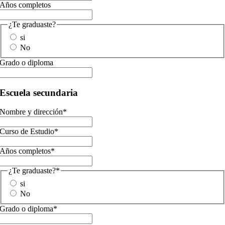
Años completos
¿Te graduaste?
si
No
Grado o diploma
Escuela secundaria
Nombre y dirección
*
Curso de Estudio
*
Años completos
*
¿Te graduaste?
*
si
No
Grado o diploma
*