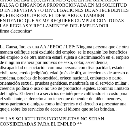
FALSA O ENGAÑOSA PROPORCIONADA EN MI SOLICITUD
O ENTREVISTA Y / O DIVULGACIONES DE ANTECEDENTES
PUEDE RESULTAR EN EL DESCARGO. TAMBIÉN
ENTIENDO QUE SE ME REQUIERE CUMPLIR CON TODAS
LAS REGLAS Y REGLAMENTOS DEL EMPLEADOR.
firma electronica
*
La Causa, Inc. es una AA / EEOC / LEP: Ninguna persona que de otra
manera califique será excluida del empleo, se le negarán los beneficios
del empleo o de otra manera estará sujeta a discriminación en el emple
de ninguna manera por motivos de sexo, color, ascendencia,
discapacidad o asociación con una persona con discapacidad, estado
civil, raza, credo (religión), edad (más de 40), antecedentes de arresto o
condena, pruebas de honestidad, origen nacional, embarazo o parto,
orientación sexual, pruebas genéticas, membresía en el servicio militar ,
creencia política o uso o no uso de productos legales. Dominio limitad
del inglés: El derecho a servicios de intérprete calificado sin costo para
el solicitante, el derecho a no tener que depender de niños menores,
otros parientes o amigos como intérpretes y el derecho a presentar una
queja sobre los servicios de acceso al idioma que se les brindan. .
** LAS SOLICITUDES INCOMPLETAS NO SERÁN
CONSIDERADAS PARA EL EMPLEO **