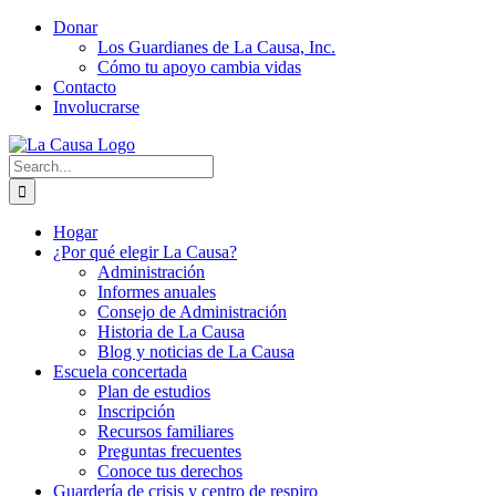
Skip
Donar
to
Los Guardianes de La Causa, Inc.
content
Cómo tu apoyo cambia vidas
Contacto
Involucrarse
Search
for:
Hogar
¿Por qué elegir La Causa?
Administración
Informes anuales
Consejo de Administración
Historia de La Causa
Blog y noticias de La Causa
Escuela concertada
Plan de estudios
Inscripción
Recursos familiares
Preguntas frecuentes
Conoce tus derechos
Guardería de crisis y centro de respiro