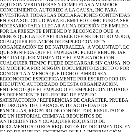
AQUÍ SON VERDADERAS Y COMPLETAS A MI MEJOR
CONOCIMIENTO. AUTORIZO A LA CAUSA, INC PARA
INVESTIGAR TODAS LAS DECLARACIONES CONTENIDAS
EN ESTA SOLICITUD PARA EL EMPLEO COMO PUEDA SER
NECESARIO PARA LLEGAR A UNA DECISIÓN DE EMPLEO.
POR LA PRESENTE ENTIENDO Y RECONOZCO QUE, A
MENOS QUE LA LEY APLICABLE DEFINE DE OTRO MODO,
CUALQUIER RELACIÓN DE EMPLEO CON ESTA
ORGANIZACIÓN ES DE NATURALEZA "A VOLUNTAD", LO
QUE SIGNIFICA QUE EL EMPLEADO PUEDE RENUNCIAR
EN CUALQUIER MOMENTO Y EL EMPLEADOR CON
CUALQUIER TIEMPO PUEDE DESCARGAR SIN CAUSA. NO
SE MODIFICA POR NINGÚN DOCUMENTO ESCRITO O POR
CONDUCTA A MENOS QUE DICHO CAMBIO SEA
RECONOCIDO ESPECÍFICAMENTE POR ESCRITO POR UN
EJECUTIVO AUTORIZADO DE ESTA ORGANIZACIÓN.
ENTIENDO QUE EL EMPLEO O EL EMPLEO CONTINUADO
ES DEPENDIENTE DEL RECIBO DE EMPLEO
SATISFACTORIO / REFERENCIAS DE CARÁCTER, PRUEBA
DE DROGAS, DECLARACIÓN DE ACTIVIDAD DE
PANDILLAS, REGISTRO DE CONDUCTOR, RESULTADOS
DE UN HISTORIAL CRIMINAL REQUISITOS DE
ANTECEDENTES Y CUALQUIER REQUISITO DE
DOCUMENTOS OTROS REQUISITOS DE DOCUMENTOS. EN
CASO DE EMPLEO, ENTIENDO QUE LA INFORMACIÓN