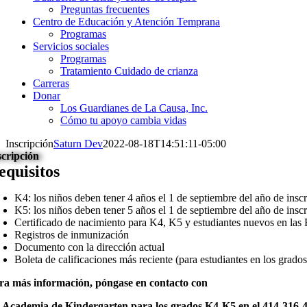
Preguntas frecuentes
Centro de Educación y Atención Temprana
Programas
Servicios sociales
Programas
Tratamiento Cuidado de crianza
Carreras
Donar
Los Guardianes de La Causa, Inc.
Cómo tu apoyo cambia vidas
Inscripción
Saturn Dev
2022-08-18T14:51:11-05:00
scripción
equisitos
K4: los niños deben tener 4 años el 1 de septiembre del año de insc
K5: los niños deben tener 5 años el 1 de septiembre del año de insc
Certificado de nacimiento para K4, K5 y estudiantes nuevos en la
Registros de inmunización
Documento con la dirección actual
Boleta de calificaciones más reciente (para estudiantes en los grados
ra más información, póngase en contacto con
 Academia de Kindergarten para los grados K4-K5 en el 414-316-