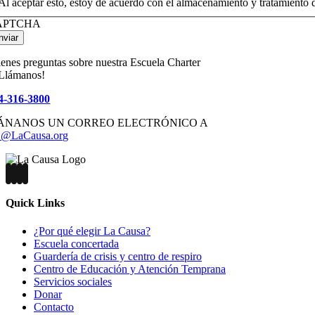
Al aceptar esto, estoy de acuerdo con el almacenamiento y tratamiento d
APTCHA
nviar
ienes preguntas sobre nuestra Escuela Charter
¡Llámanos!
4-316-3800
ÁNANOS UN CORREO ELECTRÓNICO A
@LaCausa.org
Quick Links
¿Por qué elegir La Causa?
Escuela concertada
Guardería de crisis y centro de respiro
Centro de Educación y Atención Temprana
Servicios sociales
Donar
Contacto