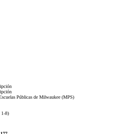
ripción
ripción
s Escuelas Públicas de Milwaukee (MPS)
 1-8)
4177.