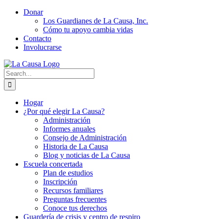
Skip
Donar
to
Los Guardianes de La Causa, Inc.
content
Cómo tu apoyo cambia vidas
Contacto
Involucrarse
Search
for:
Hogar
¿Por qué elegir La Causa?
Administración
Informes anuales
Consejo de Administración
Historia de La Causa
Blog y noticias de La Causa
Escuela concertada
Plan de estudios
Inscripción
Recursos familiares
Preguntas frecuentes
Conoce tus derechos
Guardería de crisis y centro de respiro