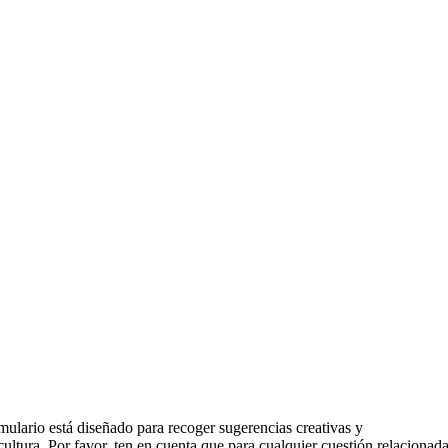
ulario está diseñado para recoger sugerencias creativas y
tura. Por favor, ten en cuenta que para cualquier cuestión relacionad