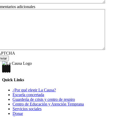
mentarios adicionales
APTCHA
nviar
Quick Links
¿Por qué elegir La Causa?
Escuela concertada
Guardería de crisis y centro de respiro
Centro de Educación y Atención Temprana
Servicios sociales
Donar