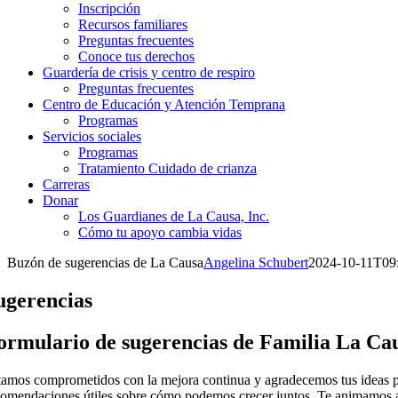
Inscripción
Recursos familiares
Preguntas frecuentes
Conoce tus derechos
Guardería de crisis y centro de respiro
Preguntas frecuentes
Centro de Educación y Atención Temprana
Programas
Servicios sociales
Programas
Tratamiento Cuidado de crianza
Carreras
Donar
Los Guardianes de La Causa, Inc.
Cómo tu apoyo cambia vidas
Buzón de sugerencias de La Causa
Angelina Schubert
2024-10-11T09:
ugerencias
ormulario de sugerencias de Familia La Ca
tamos comprometidos con la mejora continua y agradecemos tus ideas par
comendaciones útiles sobre cómo podemos crecer juntos. Te animamos a q