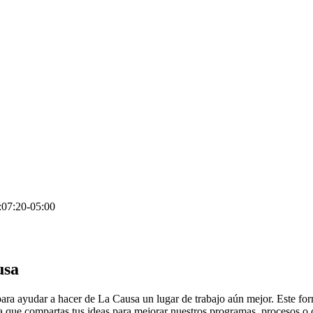
07:20-05:00
usa
a ayudar a hacer de La Causa un lugar de trabajo aún mejor. Este form
ue compartas tus ideas para mejorar nuestros programas, procesos o cul