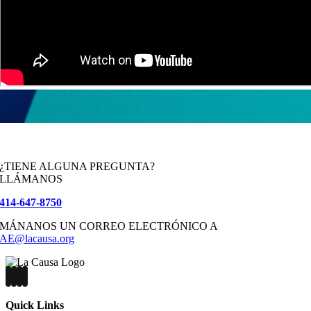
¿TIENE ALGUNA PREGUNTA?
LLÁMANOS
414-647-8750
MÁNANOS UN CORREO ELECTRÓNICO A
AE@lacausa.org
Quick Links