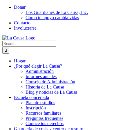
Skip
Donar
to
Los Guardianes de La Causa, Inc.
content
Cómo tu apoyo cambia vidas
Contacto
Involucrarse
Search
for:
Hogar
¿Por qué elegir La Causa?
Administración
Informes anuales
Consejo de Administración
Historia de La Causa
Blog y noticias de La Causa
Escuela concertada
Plan de estudios
Inscripción
Recursos familiares
Preguntas frecuentes
Conoce tus derechos
Guardería de crisis y centro de respiro